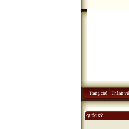
Trang chủ
Thành vi
QUỐC KỲ