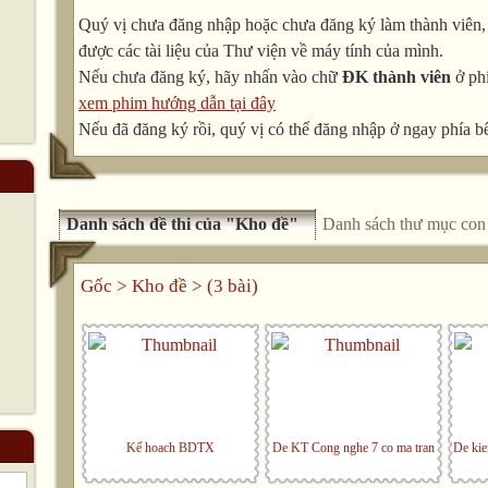
Quý vị chưa đăng nhập hoặc chưa đăng ký làm thành viên, v
được các tài liệu của Thư viện về máy tính của mình.
Nếu chưa đăng ký, hãy nhấn vào chữ
ĐK thành viên
ở phí
xem phim hướng dẫn tại đây
Nếu đã đăng ký rồi, quý vị có thể đăng nhập ở ngay phía bê
Danh sách đề thi của "Kho đề"
Danh sách thư mục con
Gốc
>
Kho đề
> (3 bài)
Kế hoach BDTX
De KT Cong nghe 7 co ma tran
De kie