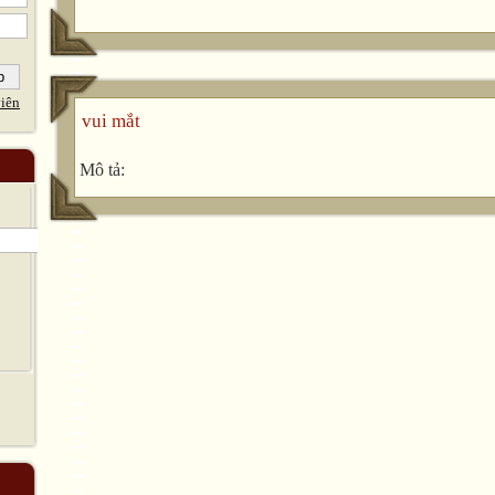
iên
vui mắt
Mô tả: