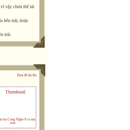
ì vậy chưa thể tải
a bên trái, hoặc
n trái.
Đưa đề thi lên
m tra Cong Nghe 9 co ma
tran