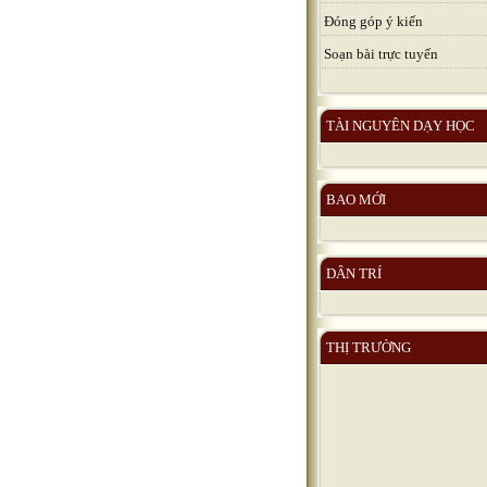
Đóng góp ý kiến
Soạn bài trực tuyến
TÀI NGUYÊN DẠY HỌC
BAO MỚI
DÂN TRÍ
THỊ TRƯỜNG