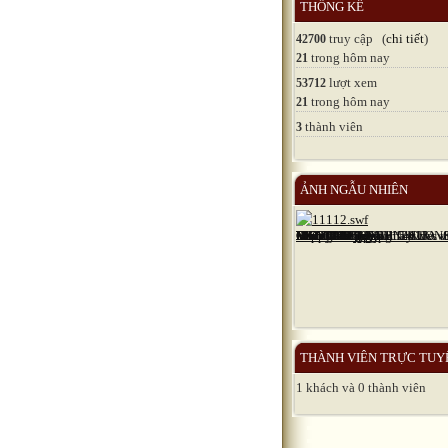
THỐNG KÊ
truy cập (
chi tiết
)
42700
trong hôm nay
21
lượt xem
53712
trong hôm nay
21
thành viên
3
ẢNH NGẪU NHIÊN
THÀNH VIÊN TRỰC TUY
1 khách và 0 thành viên