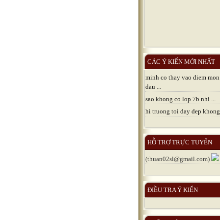
CÁC Ý KIẾN MỚI NHẤT
minh co thay vao diem mon
dau ...
sao khong co lop 7b nhi ...
hi truong toi day dep khong 
HỖ TRỢ TRỰC TUYẾN
(thuan02sl@gmail.com)
ĐIỀU TRA Ý KIẾN