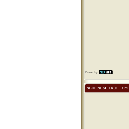
Power by
NGHE NHẠC TRỰC TUY