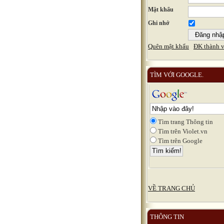
Mật khẩu
Ghi nhớ
Quên mật khẩu
ĐK thành v
TÌM VỚI GOOGLE.
Tìm trang Thông tin
Tìm trên Violet.vn
Tìm trên Google
VỀ TRANG CHỦ
THÔNG TIN