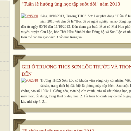
"Tuần lễ hưởng ứng học tập suốt đời" năm 2013
Sáng 10/10/2013, Trường THCS Sơn Lộc phát động "Tuần lễ hư
năm 2013 với chủ đề là “Học để có nghề nghiệp và lao động ng
đầu từ ngày 05/10 đến 11/10/2013. Đến tham gia buổi lễ có cô Mai Hoa phó
xuyên huyện Can Lộc, bác Thái Hữu Vinh bí thư Đảng bộ xã Sơn Lộc và nh
toàn thể cán bộ giáo viên 3 cấp học trong xã...
GHI Ở TRƯỜNG THCS SƠN LỘC TRƯỚC VÀ TRO
ĐẾN
Trường THCS Sơn Lộc có khuôn viên rộng, cây cối nhiều. Việc 
tài sản, trang thiết bị, đặc biệt là phòng máy cấp bách. Sau cuộ
chống bão số 10 là: 1. Giằng néo, toàn bộ cửa chính, cửa sổ các phòng học,
máy móc, đồ dùng, trang thiết bị dạy học. 2. Tỉa toàn bộ cành cây có thể bị gã
khu nhà cấp 4. 3....