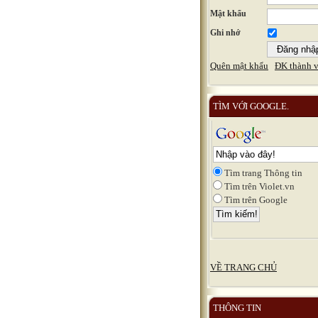
Mật khẩu
Ghi nhớ
Quên mật khẩu
ĐK thành v
TÌM VỚI GOOGLE.
Tìm trang Thông tin
Tìm trên Violet.vn
Tìm trên Google
VỀ TRANG CHỦ
THÔNG TIN