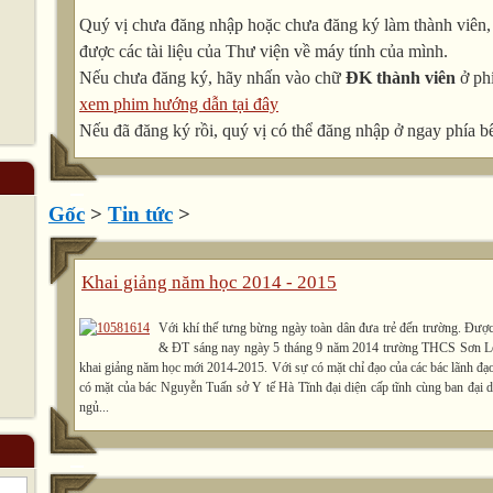
Quý vị chưa đăng nhập hoặc chưa đăng ký làm thành viên, v
được các tài liệu của Thư viện về máy tính của mình.
Nếu chưa đăng ký, hãy nhấn vào chữ
ĐK thành viên
ở phí
xem phim hướng dẫn tại đây
Nếu đã đăng ký rồi, quý vị có thể đăng nhập ở ngay phía bê
Gốc
>
Tin tức
>
Khai giảng năm học 2014 - 2015
Với khí thế tưng bừng ngày toàn dân đưa trẻ đến trường. Đượ
& ĐT sáng nay ngày 5 tháng 9 năm 2014 trường THCS Sơn Lộc
khai giảng năm học mới 2014-2015. Với sự có mặt chỉ đạo của các bác lãnh đạo
có mặt của bác Nguyễn Tuấn sở Y tế Hà Tĩnh đại diện cấp tĩnh cùng ban đại d
ngủ...