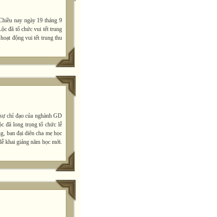
Chiều nay ngày 19 tháng 9
c đã tổ chức vui tết trung
hoạt động vui tết trung thu
 sự chỉ đạo của nghành GD
đã long trọng tổ chức lễ
g, ban đại diên cha mẹ học
 lễ khai giảng năm học mới.