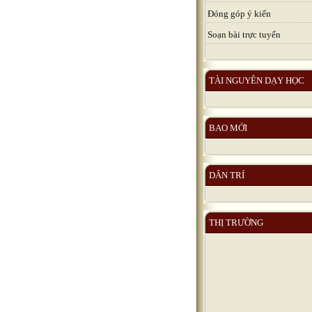
Đóng góp ý kiến
Soạn bài trực tuyến
TÀI NGUYÊN DẠY HỌC
BAO MỚI
DÂN TRÍ
THỊ TRƯỜNG