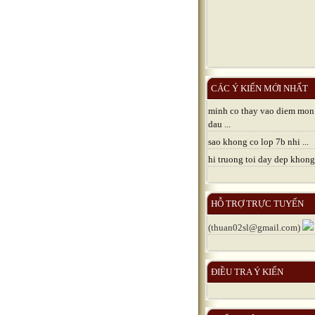
CÁC Ý KIẾN MỚI NHẤT
minh co thay vao diem mon
dau ...
sao khong co lop 7b nhi ...
hi truong toi day dep khong 
HỖ TRỢ TRỰC TUYẾN
(thuan02sl@gmail.com)
ĐIỀU TRA Ý KIẾN