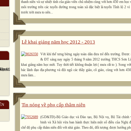
thanh niên và sự nhiệt tình của giáo viên chủ nhiệm cùng với hơn 450 em học 
môi trường trên các tuyến đường trong toàn xã đặc biệt là tuyến Tỉnh lộ 2 
trước trời mưa to nên...
Lễ khai giảng năm học 2012 - 2013
Với khí thế tưng bừng ngày toàn dân đưa trẻ đến trường. Được
& ĐT sáng nay ngày 5 tháng 9 năm 2012 trường THCS Sơn Lộc 
khai giảng năm học mới. Tuy thời tiết không thuận lợi ( mưa rất to ). Song vớ
bác lãnh đạo địa phương và đội ngủ các thầy giáo, cô giáo, cùng với hơn 45
mưa làm...
Tin nóng về phụ cấp thâm niên
ẾN
(GD&TĐ)-Bộ Giáo dục và Đào tạo, Bộ Nội vụ, Bộ Tài chính
binh và Xã hội vừa ban hành thực hiện một số điều của Nghị
chế độ phụ cấp thâm niên đối với nhà giáo. Theo đó, đối tượng được hưởng phụ