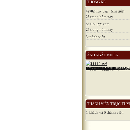
THỐNG KÊ
truy cập (
chi tiết
)
42702
trong hôm nay
23
lượt xem
53715
trong hôm nay
24
thành viên
3
ẢNH NGẪU NHIÊN
THÀNH VIÊN TRỰC TUY
1 khách và 0 thành viên