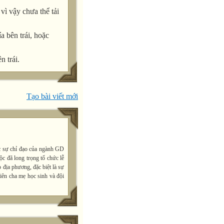
ì vậy chưa thể tải
a bên trái, hoặc
n trái.
Tạo bài viết mới
c sự chỉ đạo của ngành GD
 đã long trọng tổ chức lễ
 địa phương, đặc biệt là sự
iên cha mẹ học sinh và đội