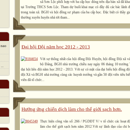
xã Sơn Lộc phối hợp với ba cấp học đóng trên địa bàn xã đã khai
tại Trường THCS Sơn Lộc. Tham dự buổi khai mạc có đầy đủ các bác lãnh đa
trong toàn xã. BGH và hội đồng sư phạm của ba cấp học. Đặc biệt có thầy
thường xuyên huyện nhà tới tham...
 nao
Đại hội Đội năm học 2012 - 2013
Với sự thống nhất của hội đồng Đội Huyện, hội đồng Đội xã và 
bộ Đảng, BGH nhà trường chiều nay ngày 06 tháng 10 trường
...
đại hội liên đội năm học 2012 - 2013. Với sự có mặt của đại biểu hội đồng độ
đội Xã và BGH nhà trường cùng các huynh trưởng và gần 50 đội viên tiêu biể
viên đã tổ chức...
Hưởng ứng chiến dịch làm cho thế giới sạch hơn.
Thực hiện công văn số: 266 / PGDĐT V/ v tổ chức các hoạt đ
làm cho thế giới sạch hơn năm 2012.Với sự lãnh đạo của chi 