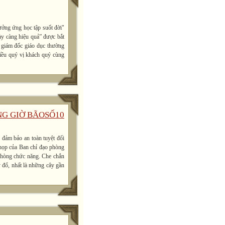
ởng ứng học tập suốt đời"
ày càng hiệu quả” được bắt
 giám đốc giáo dục thường
iều quý vị khách quý cùng
NG GIỜ BÃOSỐ10
đảm bảo an toàn tuyệt đối
c họp của Ban chỉ đạo phòng
 phòng chức năng. Che chắn
y đổ, nhất là những cây gần