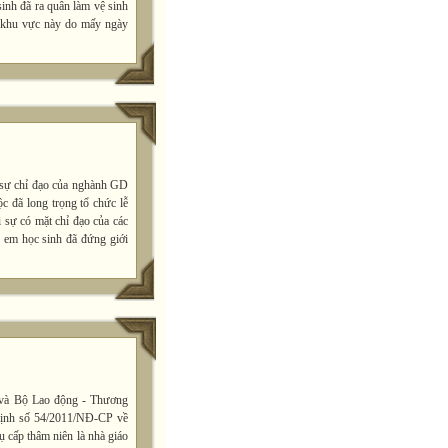
sinh đã ra quân làm vệ sinh
vì khu vực này do mấy ngày
 sự chỉ đạo của nghành GD
đã long trọng tổ chức lễ
i sự có mặt chỉ đạo của các
0 em học sinh đã đứng giới
 và Bộ Lao động - Thương
 định số 54/2011/NĐ-CP về
 cấp thâm niên là nhà giáo