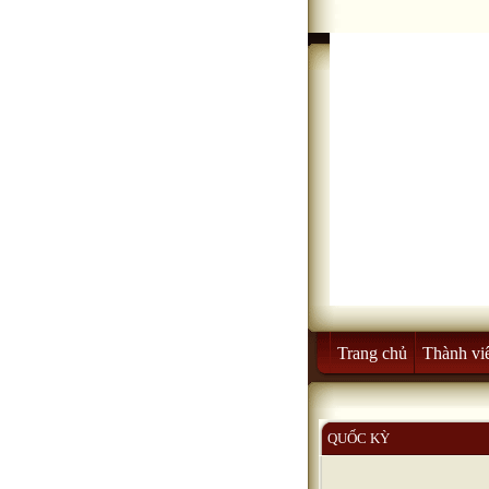
Trang chủ
Thành vi
QUỐC KỲ