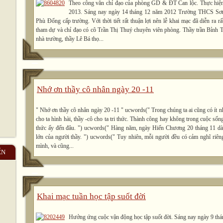
Theo công văn chỉ đạo của phòng GD & ĐT Can lộc. Thực hiện
2013. Sáng nay ngày 14 tháng 12 năm 2012 Trường THCS Sơn
Phù Đổng cấp trường. Với thời tiết rất thuận lợi nên lễ khai mạc đã diễn ra rấ
tham dự và chỉ đạo có cô Trần Thị Thuý chuyên viên phòng. Thầy trần Bỉnh 
nhà trường, thầy Lê Bá thọ...
Nhớ ơn thầy cô nhân ngày 20 -11
" Nhớ ơn thầy cô nhân ngày 20 -11 " ucwords(" Trong chúng ta ai cũng có ít n
cho ta hình hài, thầy -cô cho ta tri thức. Thành công hay không trong cuộc sống
thức ấy đến đâu. ") ucwords(" Hàng năm, ngày Hiến Chương 20 tháng 11 dàn
lớn của người thầy. ") ucwords(" Tuy nhiên, mỗi người đều có cảm nghĩ riê
mình, và cũng...
ẾN
Khai mạc tuần học tập suốt đời
Hưởng ứng cuộc vận động học tập suốt đời. Sáng nay ngày 