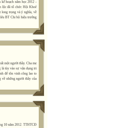
 kế hoạch năm học 2012 -
 lộc đã tổ chức Hội Khoẻ
t long trọng và ý nghĩa, về
Tiêu BT Chi bộ hiệu trưởng
hất một người thầy. Cha mẹ
 là tùy vào sự vận dụng tri
h để tôn vinh công lao to
ng về những người thầy của
9 tháng 10 năm 2012. TTHTCĐ