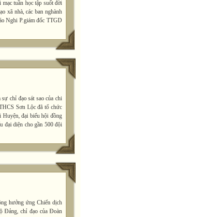
 mạc tuần học tập suốt đời
̣o xã nhà, các ban nghành
 giáo Nghi P.giám đốc TTGD
sự chỉ đạo sát sao của chi
 THCS Sơn Lộc đã tổ chức
i Huyện, đại biểu hội đồng
u đại diện cho gần 500 đội
ộng hưởng ứng Chiến dịch
bộ Đảng, chỉ đạo của Đoàn