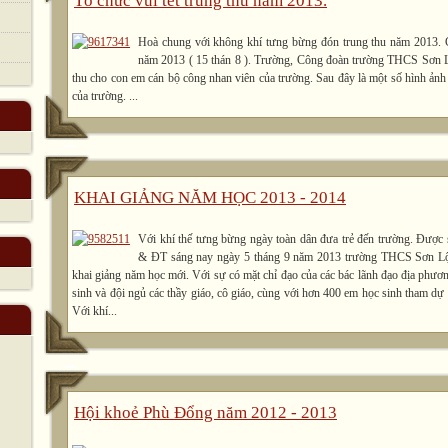
Tổ chức vui tết trung thu năm 2013.
Hoà chung với không khí tưng bừng đón trung thu năm 2013. 
năm 2013 ( 15 thán 8 ). Trường, Công đoàn trường THCS Sơn Lộ
thu cho con em cán bộ công nhan viên của trường. Sau đây là một số hình ảnh 
của trường. ...
KHAI GIẢNG NĂM HỌC 2013 - 2014
Với khí thế tưng bừng ngày toàn dân đưa trẻ đến trường. Được
& ĐT sáng nay ngày 5 tháng 9 năm 2013 trường THCS Sơn Lộc 
khai giảng năm học mới. Với sự có mặt chỉ đạo của các bác lãnh đạo địa phươn
sinh và đội ngủ các thầy giáo, cô giáo, cùng với hơn 400 em học sinh tham dự
Với khí...
Hội khoẻ Phù Đổng năm 2012 - 2013