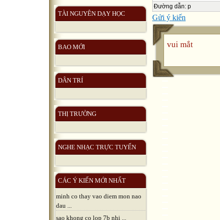
Đường dẫn
:
p
TÀI NGUYÊN DẠY HỌC
Gửi ý kiến
vui mắt
BAO MỚI
DÂN TRÍ
THỊ TRƯỜNG
NGHE NHẠC TRỰC TUYẾN
CÁC Ý KIẾN MỚI NHẤT
minh co thay vao diem mon nao
dau ...
sao khong co lop 7b nhi ...