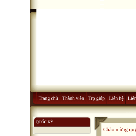
Trang chủ
Thành viên
Trợ giúp
Liên hệ
Liên
QUỐC KỲ
Chào mừng quý 