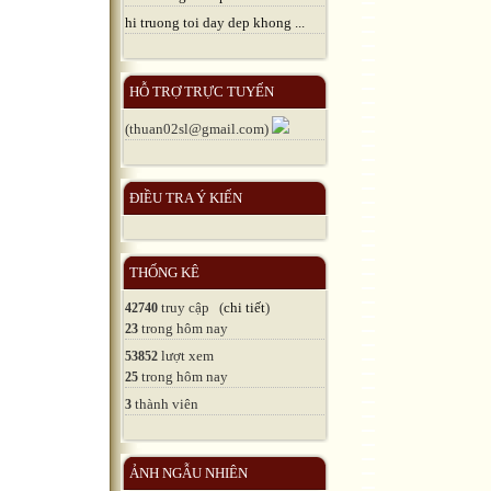
hi truong toi day dep khong ...
HỖ TRỢ TRỰC TUYẾN
(thuan02sl@gmail.com)
ĐIỀU TRA Ý KIẾN
THỐNG KÊ
truy cập (
chi tiết
)
42740
trong hôm nay
23
lượt xem
53852
trong hôm nay
25
thành viên
3
ẢNH NGẪU NHIÊN