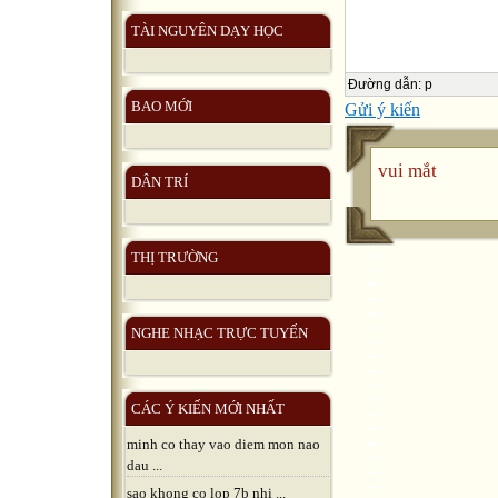
TÀI NGUYÊN DẠY HỌC
Đường dẫn
:
p
BAO MỚI
Gửi ý kiến
vui mắt
DÂN TRÍ
THỊ TRƯỜNG
NGHE NHẠC TRỰC TUYẾN
CÁC Ý KIẾN MỚI NHẤT
minh co thay vao diem mon nao
dau ...
sao khong co lop 7b nhi ...