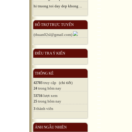
hi truong toi day dep khong ...
HỖ TRỢ TRỰC TUYẾN
(thuan02sl@gmail.com)
ĐIỀU TRA Ý KIẾN
THỐNG KÊ
truy cập (
chi tiết
)
42703
trong hôm nay
24
lượt xem
53716
trong hôm nay
25
thành viên
3
ẢNH NGẪU NHIÊN