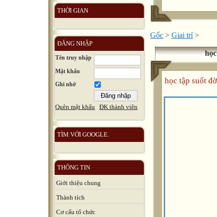
THỜI GIAN
Gốc
>
Giai trí
>
ĐĂNG NHẬP
học
Tên truy nhập
Mật khẩu
học tập suốt đờ
Ghi nhớ
Quên mật khẩu
ĐK thành viên
TÌM VỚI GOOGLE.
THÔNG TIN
Giới thiệu chung
Thành tích
Cơ cấu tổ chức