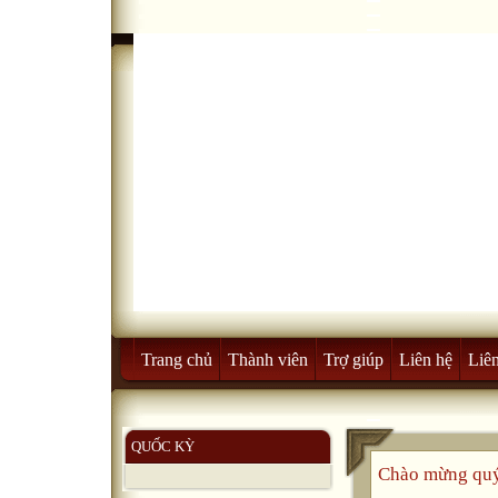
Trang chủ
Thành viên
Trợ giúp
Liên hệ
Liên
QUỐC KỲ
Chào mừng quý 