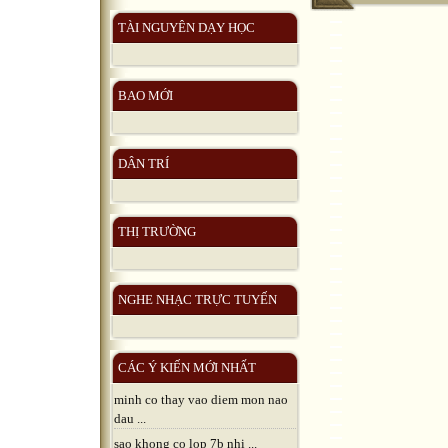
TÀI NGUYÊN DẠY HỌC
BAO MỚI
DÂN TRÍ
THỊ TRƯỜNG
NGHE NHẠC TRỰC TUYẾN
CÁC Ý KIẾN MỚI NHẤT
minh co thay vao diem mon nao
dau ...
sao khong co lop 7b nhi ...