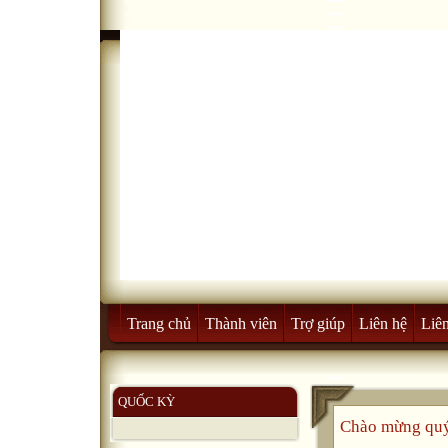
Trang chủ
Thành viên
Trợ giúp
Liên hệ
Liên
QUỐC KỲ
Chào mừng quý 