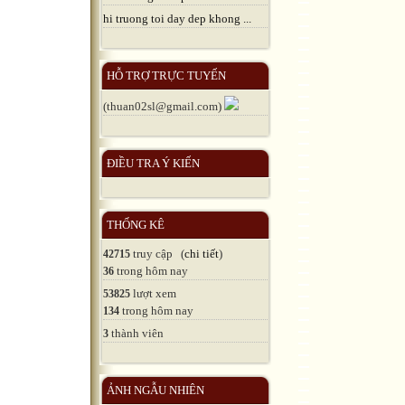
hi truong toi day dep khong ...
HỖ TRỢ TRỰC TUYẾN
(thuan02sl@gmail.com)
ĐIỀU TRA Ý KIẾN
THỐNG KÊ
truy cập (
chi tiết
)
42715
trong hôm nay
36
lượt xem
53825
trong hôm nay
134
thành viên
3
ẢNH NGẪU NHIÊN