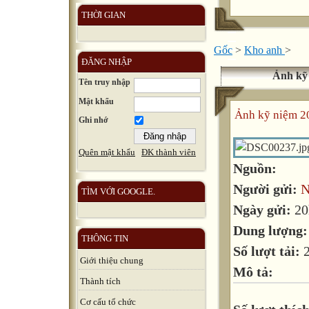
THỜI GIAN
Gốc
>
Kho anh
>
ĐĂNG NHẬP
Ảnh kỹ 
Tên truy nhập
Mật khẩu
Ảnh kỹ niệm 2
Ghi nhớ
Quên mật khẩu
ĐK thành viên
Nguồn:
Người gửi:
N
TÌM VỚI GOOGLE.
Ngày gửi:
20
Dung lượng
THÔNG TIN
Số lượt tải:
Giới thiệu chung
Mô tả:
Thành tích
Cơ cấu tổ chức