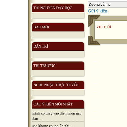
Đường dẫn
:
p
TÀI NGUYÊN DẠY HỌC
Gửi ý kiến
vui mắt
BAO MỚI
DÂN TRÍ
THỊ TRƯỜNG
NGHE NHẠC TRỰC TUYẾN
CÁC Ý KIẾN MỚI NHẤT
minh co thay vao diem mon nao
dau ...
sao khong co lop 7b nhi ...