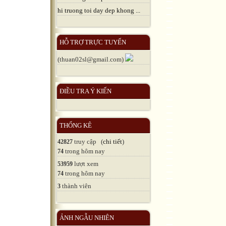
hi truong toi day dep khong ...
HỖ TRỢ TRỰC TUYẾN
(thuan02sl@gmail.com)
ĐIỀU TRA Ý KIẾN
THỐNG KÊ
truy cập (
chi tiết
)
42827
trong hôm nay
74
lượt xem
53959
trong hôm nay
74
thành viên
3
ẢNH NGẪU NHIÊN