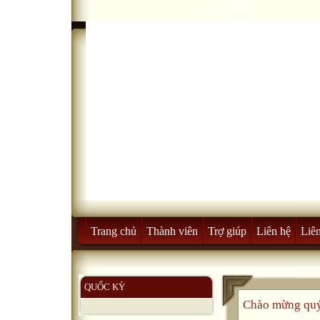
Trang chủ
Thành viên
Trợ giúp
Liên hệ
Liên
QUỐC KỲ
Chào mừng quý 