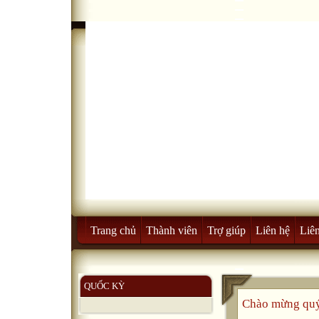
Trang chủ
Thành viên
Trợ giúp
Liên hệ
Liên
QUỐC KỲ
Chào mừng quý 