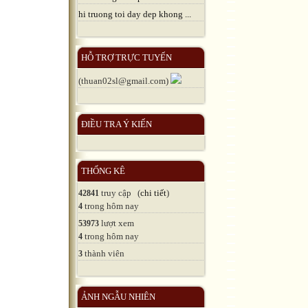
hi truong toi day dep khong ...
HỖ TRỢ TRỰC TUYẾN
(thuan02sl@gmail.com)
ĐIỀU TRA Ý KIẾN
THỐNG KÊ
truy cập (
chi tiết
)
42841
trong hôm nay
4
lượt xem
53973
trong hôm nay
4
thành viên
3
ẢNH NGẪU NHIÊN