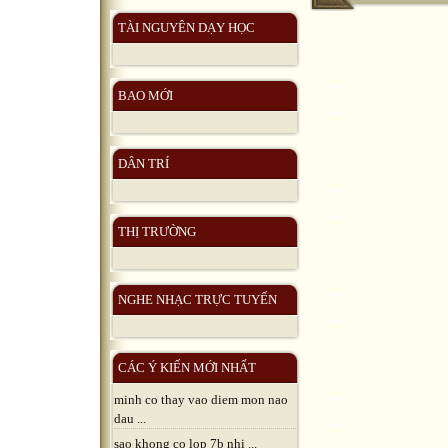
TÀI NGUYÊN DẠY HỌC
BAO MỚI
DÂN TRÍ
THỊ TRƯỜNG
NGHE NHẠC TRỰC TUYẾN
CÁC Ý KIẾN MỚI NHẤT
minh co thay vao diem mon nao
dau ...
sao khong co lop 7b nhi ...