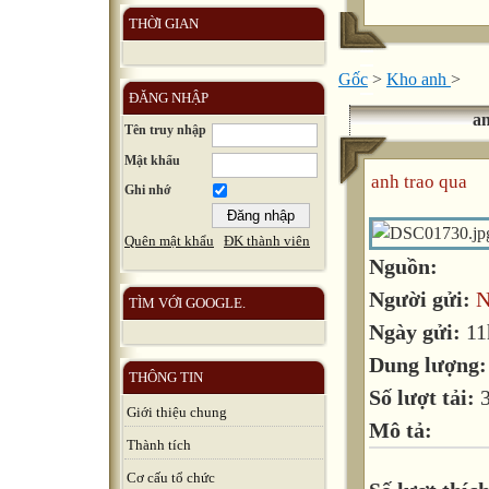
THỜI GIAN
Gốc
>
Kho anh
>
ĐĂNG NHẬP
an
Tên truy nhập
Mật khẩu
anh trao qua
Ghi nhớ
Quên mật khẩu
ĐK thành viên
Nguồn:
Người gửi:
N
TÌM VỚI GOOGLE.
Ngày gửi:
11
Dung lượng
THÔNG TIN
Số lượt tải:
Giới thiệu chung
Mô tả:
Thành tích
Cơ cấu tổ chức