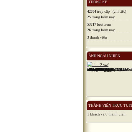
THỐNG KÊ
truy cập (
chi tiết
)
42704
trong hôm nay
25
lượt xem
53717
trong hôm nay
26
thành viên
3
ẢNH NGẪU NHIÊN
THÀNH VIÊN TRỰC TUY
1 khách và 0 thành viên