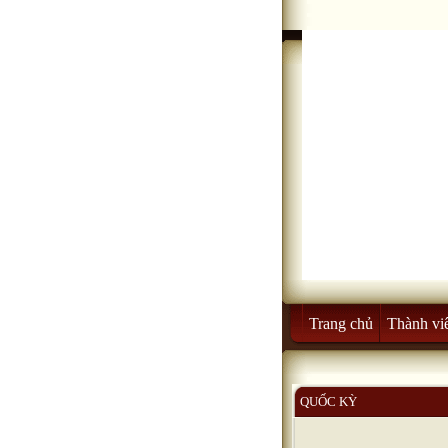
Trang chủ
Thành vi
QUỐC KỲ