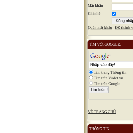
Mật khẩu
Ghi nhớ
Quên mật khẩu
ĐK thành v
TÌM VỚI GOOGLE.
Tìm trang Thông tin
Tìm trên Violet.vn
Tìm trên Google
VỀ TRANG CHỦ
THÔNG TIN