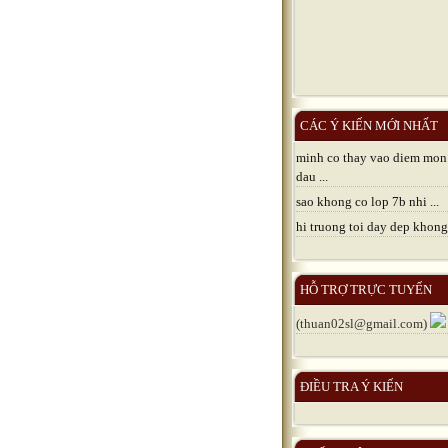
CÁC Ý KIẾN MỚI NHẤT
minh co thay vao diem mon
dau ...
sao khong co lop 7b nhi ...
hi truong toi day dep khong 
HỖ TRỢ TRỰC TUYẾN
(thuan02sl@gmail.com)
ĐIỀU TRA Ý KIẾN