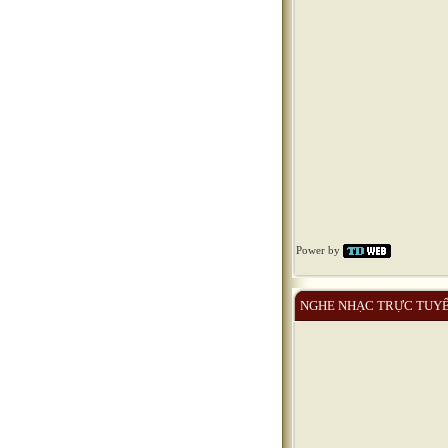
Power by
NGHE NHẠC TRỰC TUY