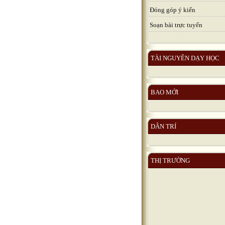
Đóng góp ý kiến
Soạn bài trực tuyến
TÀI NGUYÊN DẠY HỌC
BAO MỚI
DÂN TRÍ
THỊ TRƯỜNG