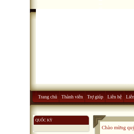
Trang chủ
Thành viên
Trợ giúp
Liên hệ
Liên
QUỐC KỲ
Chào mừng quý 