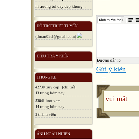
hi truong toi day dep khong ...
Hôm nay ngà
Kích thước font
Tại trường 
HỖ TRỢ TRỰC TUYẾN
hành hội ng
(thuan02sl@gmail.com)
và xếp loại
Chủ trì: Tr
ĐIỀU TRA Ý KIẾN
Đường dẫn
:
p
Thư ký: Trâ
Gửi ý kiến
Thành phần 
THỐNG KÊ
trong chi bộ 
truy cập (
chi tiết
)
42730
trong hôm nay
13
24 đ/c;
vui mắt
lượt xem
53841
(Vắng 3 đ/c
trong hôm nay
14
thành viên
3
Anh; Lí do: 
ẢNH NGẪU NHIÊN
NỘI DUN