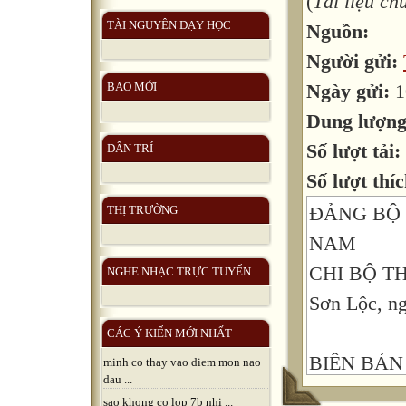
(
Tài liệu c
TÀI NGUYÊN DẠY HỌC
Nguồn:
Người gửi:
Ngày gửi:
1
BAO MỚI
Dung lượn
Số lượt tải:
DÂN TRÍ
Số lượt thíc
ĐẢNG BỘ 
THỊ TRƯỜNG
NAM
CHI BỘ T
NGHE NHẠC TRỰC TUYẾN
Sơn Lộc, n
CÁC Ý KIẾN MỚI NHẤT
BIÊN BẢN
minh co thay vao diem mon nao
dau ...
TỔ CHỨC 
sao khong co lop 7b nhi ...