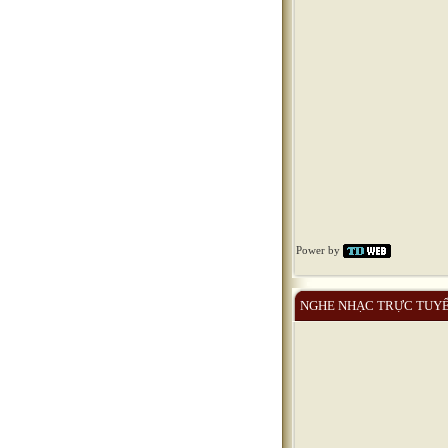
Power by
NGHE NHẠC TRỰC TUY