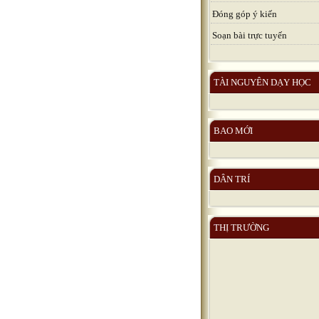
Đóng góp ý kiến
Soạn bài trực tuyến
TÀI NGUYÊN DẠY HỌC
BAO MỚI
DÂN TRÍ
THỊ TRƯỜNG