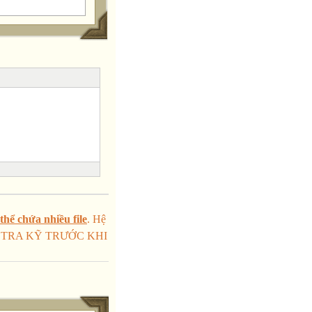
hể chứa nhiều file
. Hệ
KIỂM TRA KỸ TRƯỚC KHI