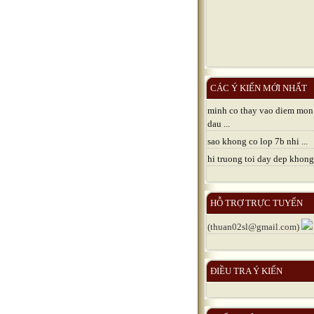
CÁC Ý KIẾN MỚI NHẤT
minh co thay vao diem mon
dau ...
sao khong co lop 7b nhi ...
hi truong toi day dep khong 
HỖ TRỢ TRỰC TUYẾN
(thuan02sl@gmail.com)
ĐIỀU TRA Ý KIẾN