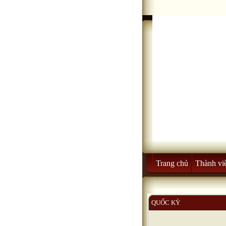
Trang chủ
Thành vi
QUỐC KỲ