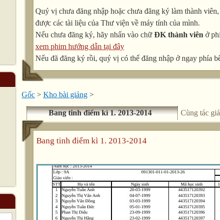
Quý vị chưa đăng nhập hoặc chưa đăng ký làm thành viên, v
được các tài liệu của Thư viện về máy tính của mình.
Nếu chưa đăng ký, hãy nhấn vào chữ
ĐK thành viên
ở phí
xem phim hướng dẫn tại đây
Nếu đã đăng ký rồi, quý vị có thể đăng nhập ở ngay phía bê
Gốc
>
Kho bài giảng
>
Bang tinh điểm kì 1. 2013-2014
Cùng tác giả
Bang tinh điểm kì 1. 2013-2014