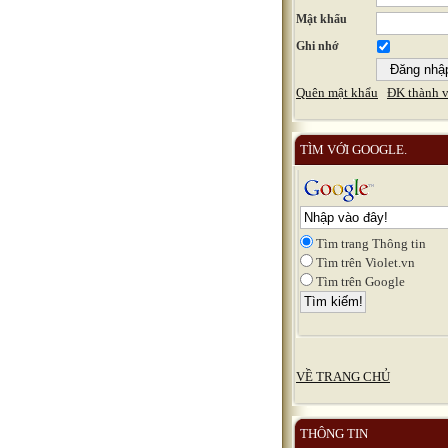
Mật khẩu
Ghi nhớ
Quên mật khẩu
ĐK thành v
TÌM VỚI GOOGLE.
Tìm trang Thông tin
Tìm trên Violet.vn
Tìm trên Google
VỀ TRANG CHỦ
THÔNG TIN