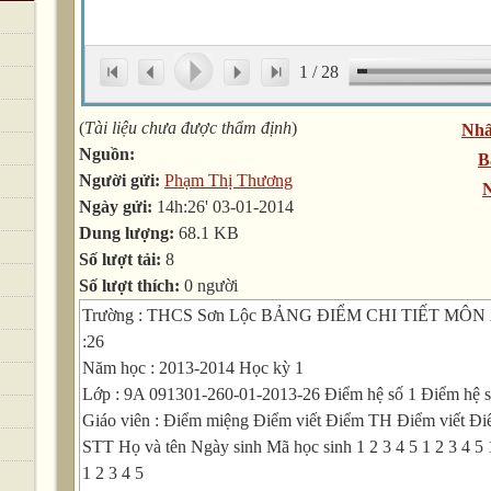
1
/
28
(
Tài liệu chưa được thẩm định
)
Nhấ
Nguồn:
B
Người gửi:
Phạm Thị Thương
N
Ngày gửi:
14h:26' 03-01-2014
Dung lượng:
68.1 KB
Số lượt tải:
8
Số lượt thích:
0 người
Trường : THCS Sơn Lộc BẢNG ĐIỂM CHI TIẾT MÔN
:26
Năm học : 2013-2014 Học kỳ 1
Lớp : 9A 091301-260-01-2013-26 Điểm hệ số 1 Điểm hệ
Giáo viên : Điểm miệng Điểm viết Điểm TH Điểm viết 
STT Họ và tên Ngày sinh Mã học sinh 1 2 3 4 5 1 2 3 4 5 1
1 2 3 4 5