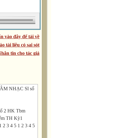
n vào đây để tải về
áo tài liệu có sai sót
hắn tin cho tác giả
 ÂM NHẠC Sĩ số
 số 2 HK Tbm
Điểm TH Kỳ1
 2 3 4 5 1 2 3 4 5