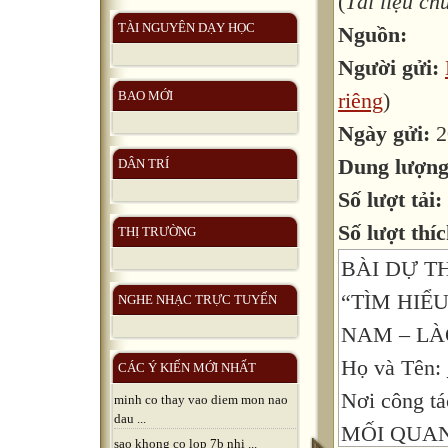
(
Tài liệu c
TÀI NGUYÊN DẠY HỌC
Nguồn:
Người gửi:
riêng
)
BAO MỚI
Ngày gửi:
2
Dung lượn
DÂN TRÍ
Số lượt tải:
Số lượt thíc
THỊ TRƯỜNG
BÀI DỰ TH
“TÌM HIỂ
NGHE NHẠC TRỰC TUYẾN
NAM – LÀO
Họ và Tên:
CÁC Ý KIẾN MỚI NHẤT
Nơi công t
minh co thay vao diem mon nao
dau ...
MỐI QUAN 
sao khong co lop 7b nhi ...