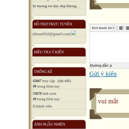
MỐI QUAN
hi truong toi day dep khong ...
Quan hệ Việ
HỖ TRỢ TRỰC TUYẾN
Kích thước font
đặc biệt qu
(thuan02sl@gmail.com)
điều kiện tự
một trong n
ĐIỀU TRA Ý KIẾN
Lào, Lào - 
Đường dẫn
:
p
yếu về sự h
THỐNG KÊ
Gửi ý kiến
trong lịch 
truy cập (
chi tiết
)
42667
trong hôm nay
49
nước.
lượt xem
53678

trong hôm nay
49
vui mắt
thành viên
3

Liên quân 
ẢNH NGẪU NHIÊN
