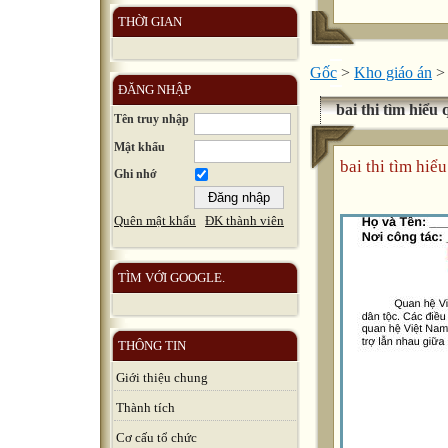
THỜI GIAN
Gốc
>
Kho giáo án
>
ĐĂNG NHẬP
bai thi tìm hiểu
Tên truy nhập
Mật khẩu
bai thi tìm hiể
Ghi nhớ
Quên mật khẩu
ĐK thành viên
TÌM VỚI GOOGLE.
THÔNG TIN
Giới thiệu chung
Thành tích
Cơ cấu tổ chức