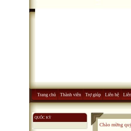
Trang chủ
Thành viên
Trợ giúp
Liên hệ
Liên
QUỐC KỲ
Chào mừng quý 