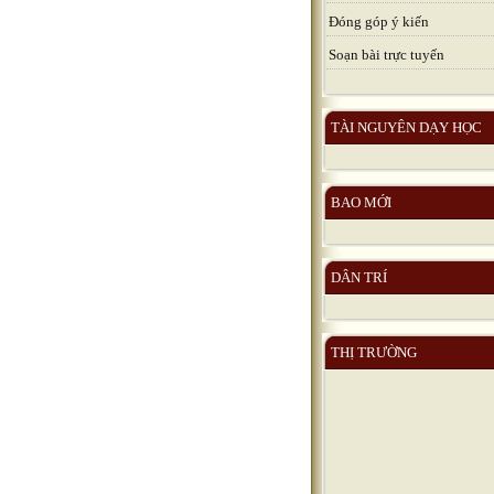
Đóng góp ý kiến
Soạn bài trực tuyến
TÀI NGUYÊN DẠY HỌC
BAO MỚI
DÂN TRÍ
THỊ TRƯỜNG