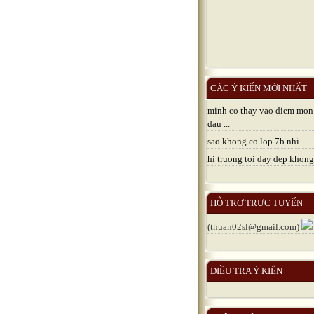
CÁC Ý KIẾN MỚI NHẤT
minh co thay vao diem mon
dau ...
sao khong co lop 7b nhi ...
hi truong toi day dep khong 
HỖ TRỢ TRỰC TUYẾN
(thuan02sl@gmail.com)
ĐIỀU TRA Ý KIẾN