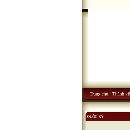
Trang chủ
Thành vi
QUỐC KỲ