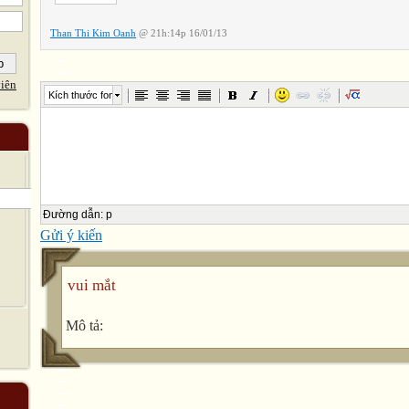
Than Thi Kim Oanh
@ 21h:14p 16/01/13
iên
Kích thước font
Đường dẫn
:
p
Gửi ý kiến
vui mắt
Mô tả: