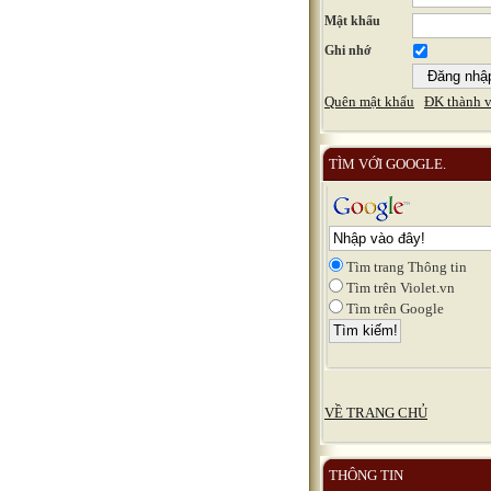
Mật khẩu
Ghi nhớ
Quên mật khẩu
ĐK thành v
TÌM VỚI GOOGLE.
Tìm trang Thông tin
Tìm trên Violet.vn
Tìm trên Google
VỀ TRANG CHỦ
THÔNG TIN