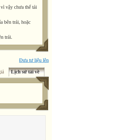
ì vậy chưa thể tải
a bên trái, hoặc
n trái.
Đưa tư liệu lên
iả
Lịch sử tải về