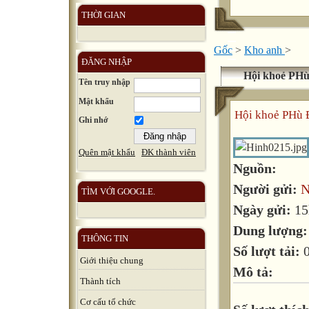
THỜI GIAN
Gốc
>
Kho anh
>
ĐĂNG NHẬP
Hội khoẻ PHù
Tên truy nhập
Mật khẩu
Hội khoẻ PHù 
Ghi nhớ
Quên mật khẩu
ĐK thành viên
Nguồn:
Người gửi:
N
TÌM VỚI GOOGLE.
Ngày gửi:
15
Dung lượng
THÔNG TIN
Số lượt tải:
Giới thiệu chung
Mô tả:
Thành tích
Cơ cấu tổ chức