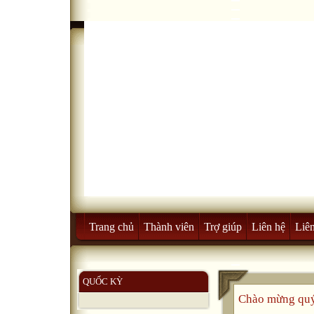
Trang chủ
Thành viên
Trợ giúp
Liên hệ
Liên
QUỐC KỲ
Chào mừng quý 