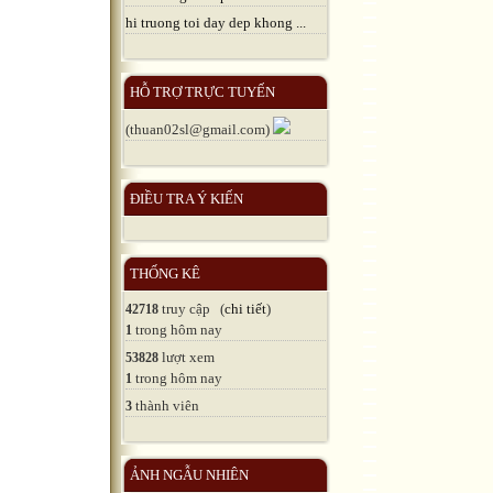
hi truong toi day dep khong ...
HỖ TRỢ TRỰC TUYẾN
(thuan02sl@gmail.com)
ĐIỀU TRA Ý KIẾN
THỐNG KÊ
truy cập (
chi tiết
)
42718
trong hôm nay
1
lượt xem
53828
trong hôm nay
1
thành viên
3
ẢNH NGẪU NHIÊN