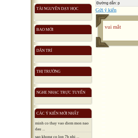
Đường dẫn
:
p
TÀI NGUYÊN DẠY HỌC
Gửi ý kiến
vui mắt
BAO MỚI
DÂN TRÍ
THỊ TRƯỜNG
NGHE NHẠC TRỰC TUYẾN
CÁC Ý KIẾN MỚI NHẤT
minh co thay vao diem mon nao
dau ...
sao khong co lop 7b nhi ...