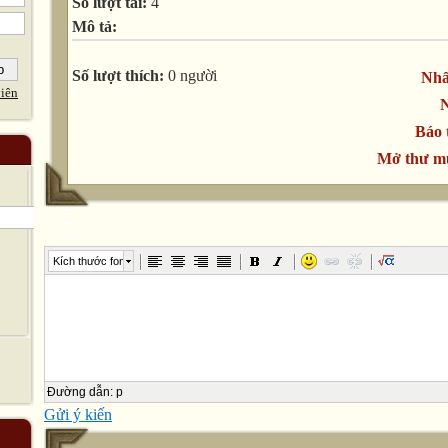
Số lượt tải:
4
Mô tả:
Số lượt thích:
0 người
Nhấ
iên
N
Báo 
Mở thư mụ
Kích thước font
Đường dẫn
:
p
Gửi ý kiến