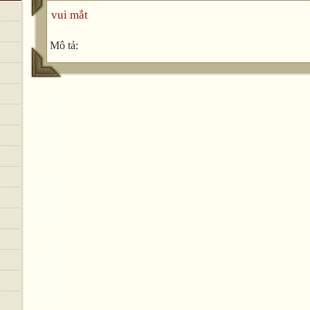
vui mắt
Mô tả: