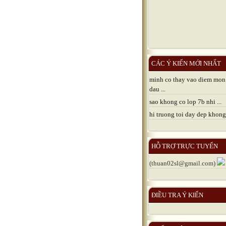
CÁC Ý KIẾN MỚI NHẤT
minh co thay vao diem mon
dau ...
sao khong co lop 7b nhi ...
hi truong toi day dep khong 
HỖ TRỢ TRỰC TUYẾN
(thuan02sl@gmail.com)
ĐIỀU TRA Ý KIẾN