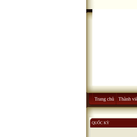
Trang chủ
Thành vi
QUỐC KỲ