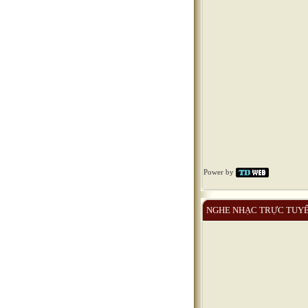
Power by
NGHE NHẠC TRỰC TUY