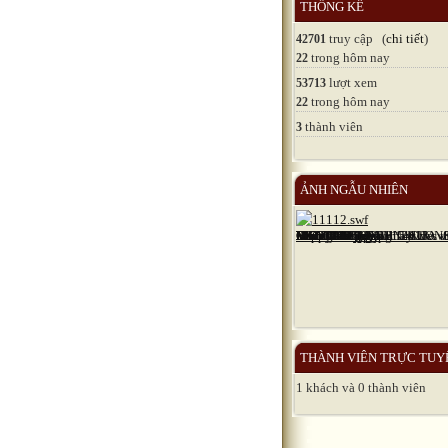
THỐNG KÊ
truy cập (
chi tiết
)
42701
trong hôm nay
22
lượt xem
53713
trong hôm nay
22
thành viên
3
ẢNH NGẪU NHIÊN
THÀNH VIÊN TRỰC TUY
1 khách và 0 thành viên