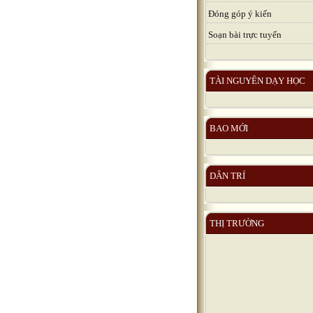
Đóng góp ý kiến
Soạn bài trực tuyến
TÀI NGUYÊN DẠY HỌC
BAO MỚI
DÂN TRÍ
THỊ TRƯỜNG