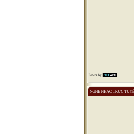
Power by
NGHE NHẠC TRỰC TUY