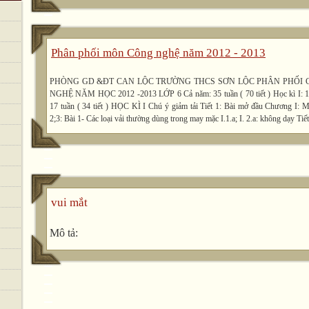
Phân phối môn Công nghệ năm 2012 - 2013
PHÒNG GD &ĐT CAN LỘC TRƯỜNG THCS SƠN LỘC PHÂN PHỐI
NGHỆ NĂM HỌC 2012 -2013 LỚP 6 Cả năm: 35 tuần ( 70 tiết ) Học kì I: 18 tu
17 tuần ( 34 tiết ) HỌC KÌ I Chú ý giảm tải Tiết 1: Bài mở đầu Chương I: M
2;3: Bài 1- Các loại vải thường dùng trong may mặc I.1.a; I. 2.a: không dạy Tiết
vui mắt
Mô tả: