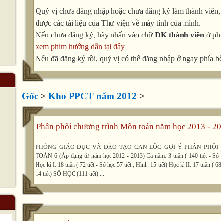
Quý vị chưa đăng nhập hoặc chưa đăng ký làm thành viên, v
được các tài liệu của Thư viện về máy tính của mình.
Nếu chưa đăng ký, hãy nhấn vào chữ
ĐK thành viên
ở phí
xem phim hướng dẫn tại đây
Nếu đã đăng ký rồi, quý vị có thể đăng nhập ở ngay phía bê
Gốc
>
Kho PPCT năm 2012
>
Phân phối chương trình Môn toán năm học 2013 - 2
PHÒNG GIÁO DỤC VÀ ĐÀO TẠO CAN LỘC GỢI Ý PHÂN PHỐI
TOÁN 6 (Áp dụng từ năm học 2012 - 2013) Cả năm: 3 tuần ( 140 tiết - Số họ
Học kì I: 18 tuần ( 72 tiết - Số học:57 tiết , Hình: 15 tiết) Học kì II: 17 tuần ( 68
14 tiết) SỐ HỌC (111 tiết) ...