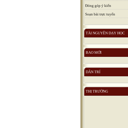
Đóng góp ý kiến
Soạn bài trực tuyến
TÀI NGUYÊN DẠY HỌC
BAO MỚI
DÂN TRÍ
THỊ TRƯỜNG