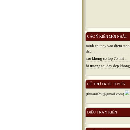
CÁC Ý KIẾN MỚI NHẤT
minh co thay vao diem mon
dau ...
sao khong co lop 7b nhi ...
hi truong toi day dep khong 
HỖ TRỢ TRỰC TUYẾN
(thuan02sl@gmail.com)
ĐIỀU TRA Ý KIẾN