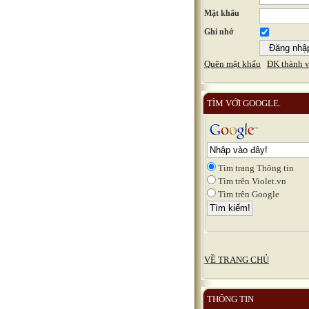
Mật khẩu
Ghi nhớ
Quên mật khẩu
ĐK thành v
TÌM VỚI GOOGLE.
Tìm trang Thông tin
Tìm trên Violet.vn
Tìm trên Google
VỀ TRANG CHỦ
THÔNG TIN