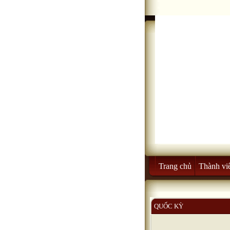
Trang chủ
Thành vi
QUỐC KỲ