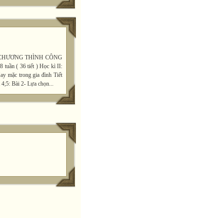
 CHƯƠNG THÌNH CÔNG
ần ( 36 tiết ) Học kì II:
ay mặc trong gia đình Tiết
 4;5: Bài 2- Lựa chọn...