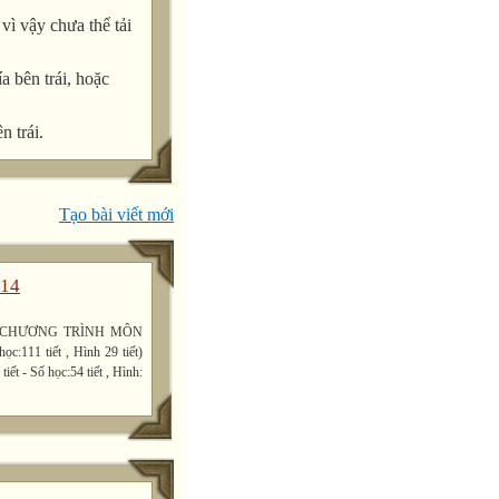
ì vậy chưa thể tải
a bên trái, hoặc
n trái.
Tạo bài viết mới
014
 CHƯƠNG TRÌNH MÔN
c:111 tiết , Hình 29 tiết)
 tiết - Số học:54 tiết , Hình: